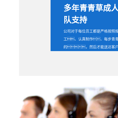
多年青青草成
队支持
公司对于每位员工都是严格按照
工、认真制作、每步青
的，然后才能送达客